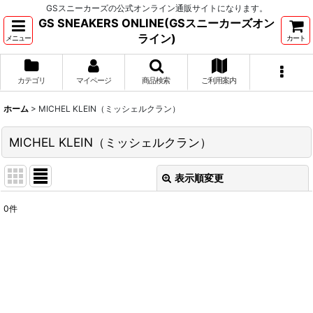
GSスニーカーズの公式オンライン通販サイトになります。
GS SNEAKERS ONLINE(GSスニーカーズオン
ライン)
メニュー
カート
カテゴリ
マイページ
商品検索
ご利用案内
ホーム
>
MICHEL KLEIN（ミッシェルクラン）
MICHEL KLEIN（ミッシェルクラン）
表示順変更
閉じる
0
件
サブカテゴリ
:
表示数
:
並び順
: