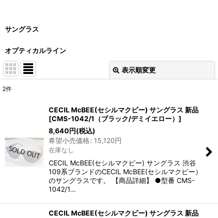
サングラス
オプティカルライン
表示順変更
閉じる
2
件
サブカテゴリ
:
CECIL McBEE(セシルマクビー) サングラス 新品
[
CMS-1042/1（ブラック/デミイエロー）
]
表示数
:
8,640
円
(税込)
希望小売価格
:
15,120
円
在庫なし
並び順
:
CECIL McBEE(セシルマクビー) サングラス 渋谷
109系ブランドのCECIL McBEE(セシルマクビー）
絞り込む
のサングラスです。 【商品詳細】 ●型番 CMS-
1042/1…
CECIL McBEE(セシルマクビー) サングラス 新品