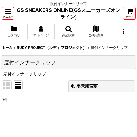
度付インナークリップ
GS SNEAKERS ONLINE(GSスニーカーズオン
ライン)
メニュー
カート
カテゴリ
マイページ
商品検索
ご利用案内
ホーム
>
RUDY PROJECT（ルディ プロジェクト）
>
度付インナークリップ
度付インナークリップ
度付インナークリップ
表示順変更
閉じる
0
件
表示数
:
並び順
:
絞り込む